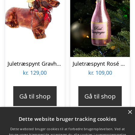
Juletræspynt Gravhund
Juletræspynt Rosé Champagneflaske
kr.
129,00
kr.
109,00
Gå til shop
Gå til shop
×
Dette website bruger tracking cookies
Dette websted bruger cookies til at forbedre brugeroplevelsen. Ved at
bruge vores hjemmeside accepterer du alle cookies i overensstemmelse