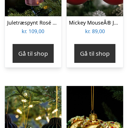
Juletræspynt Rosé Champagneflaske
Mickey MouseÂ® Julekugler
kr.
109,00
kr.
89,00
Gå til shop
Gå til shop