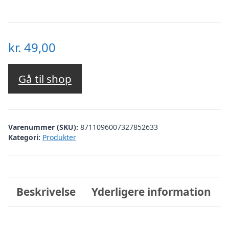
kr.
49,00
Gå til shop
Varenummer (SKU):
8711096007327852633
Kategori:
Produkter
Beskrivelse
Yderligere information